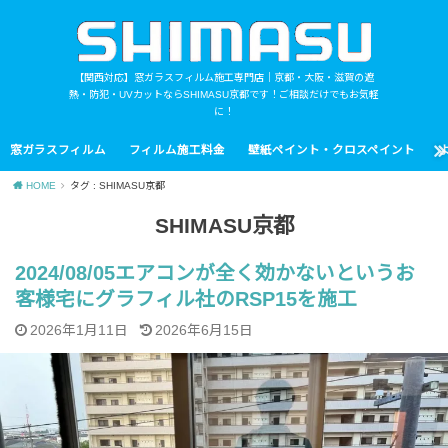
【関西対応】窓ガラスフィルム施工専門店｜京都・大阪・滋賀の遮
熱・防犯・UVカットならSHIMASU京都です！ご相談だけでもお気軽
に！
窓ガラスフィルム
フィルム施工料金
壁紙ペイント・クロスペイント
HOME
タグ : SHIMASU京都
SHIMASU京都
2024/08/05エアコンが全く効かないというお
客様宅にグラフィル社のRSP15を施工
2026年1月11日
2026年6月15日