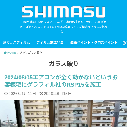
【関西対応】窓ガラスフィルム施工専門店｜京都・大阪・滋賀の遮
熱・防犯・UVカットならSHIMASU京都です！ご相談だけでもお気軽
に！
窓ガラスフィルム
フィルム施工料金
壁紙ペイント・クロスペイント
HOME
タグ : ガラス破り
ガラス破り
2024/08/05エアコンが全く効かないというお
客様宅にグラフィル社のRSP15を施工
2026年1月11日
2026年6月15日